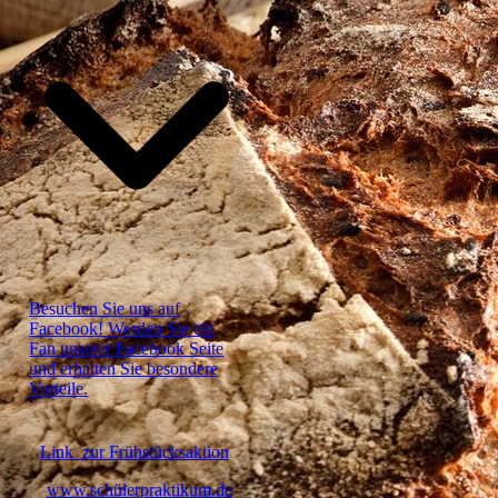
Besuchen Sie uns auf
Facebook! Werden Sie ein
Fan unserer Facebook Seite
und erhalten Sie besondere
Vorteile.
Link zur Frühstücksaktion
www.schülerpraktikum.de