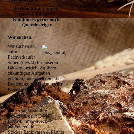
Fachverkäufer /innen 
(m/w/d) Bäckerei 
Konditorei, gerne auch 
Quereinsteiger
Wir suchen:
Wir suchen ab 
sofort 
Fachverkäufer 
/innen (m/w/d) für unseren 
Bäckereibetrieb. Zu Ihren 
zukünftigen Aufgaben 
gehören, unter anderem, die 
Bedienung und Beratung der 
Kunden im Verkauf.
Wir bitten um:
Bitte senden Sie Ihre 
Bewerbung per E-Mail 

E-Mail: info@stoecker-
backwaren.de 

Stöcker Backwaren & Partner 