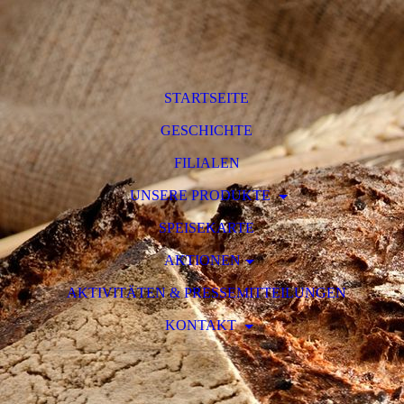
STARTSEITE
GESCHICHTE
FILIALEN
UNSERE PRODUKTE
SPEISEKARTE
AKTIONEN
AKTIVITÄTEN & PRESSEMITTEILUNGEN
KONTAKT