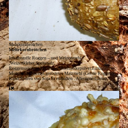
Mehrkornbrötchen
Mehrkornbrötchen
Inhaltsstoffe
Roggen – und Weizenmehl
,Weizenkleber,Speisesalz,
Roggensauerteig,Lecithine,Sauermolkepulver,Emulgatoren:
Mono-und Diacetyl,geröstetes Malzmehl (Gerste Roggen)
Kann Spuren von Soja Ei enthalten . Allergene:Gluten