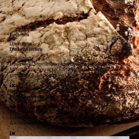
Brötchen
Dinkelbrötchen
Dinkelbrötchen
Inhaltsstoffe:
Dinkelmehl,Sonenblumenkerne,Sesamsaat,Süßlupinenschrot,
Meersalz,Traubenzucker,Kartoffelflocken,Gerstenmalzextract
getrocknet Kann Spuren von Milch, Ei und Soja enthalten.
Kürbiskernbrötchen
Kürbiskernbrötchen
Inhaltsstoffe:
Weizenmehl,
Roggenmehl,Sojaschrot,Dinkelschrot,
Leinsaat,Weizengluten,Salz,Roggenmalz,Sojamehl,
Ascorbinsäure,Roggenmalzpulver Allergene:Gluten,Soja