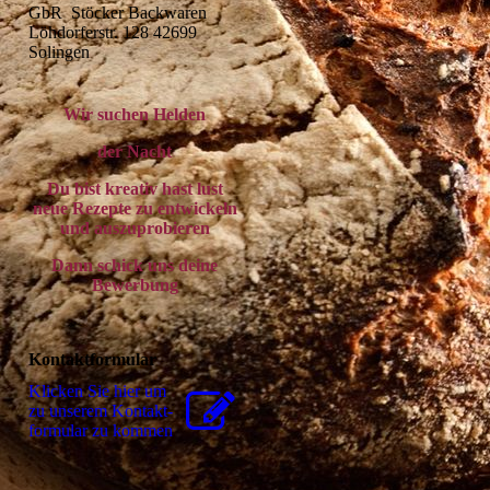
GbR  Stöcker Backwaren 
Löhdorferstr. 128 42699 
Solingen
Wir suchen Helden
der Nacht
Du bist kreativ hast lust
neue Rezepte zu entwickeln
und auszuprobieren
Dann schick uns deine
Bewerbung
Kontaktformular
Klicken Sie hier um
zu unserem Kon­takt­
for­mu­lar zu kommen