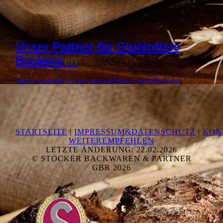
Unser Partner für Glutenfreie
Backwar
en
http://www.glutenfrei-vom-baecker.de/index.php/de/filialfinder
STARTSEITE
|
IMPRESSUM&DATENSCHUTZ
|
KON
WEITEREMPFEHLEN
LETZTE ÄNDERUNG: 22.02.2026
© STÖCKER BACKWAREN & PARTNER
GBR 2026