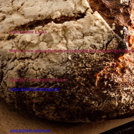
Interessante Links
https://www.gesundheit.de/ernaehrung/lebensmittel/getreide/
Kontakt Bergische Pension
www.bergischepension.de
Nadja Löw Untenflachsberg 3 - 7 42653 Solingen Tel: 02
12/ 59 31 63 Fax: 02 12/ 59 28 82 Email:
info@bergischepension.de
www.solingen-volleys.de