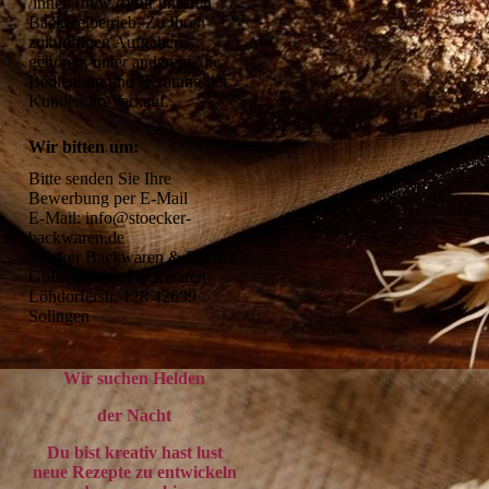
/innen (m/w/d) für unseren 
Bäckereibetrieb. Zu Ihren 
zukünftigen Aufgaben 
gehören, unter anderem, die 
Bedienung und Beratung der 
Kunden im Verkauf.
Wir bitten um:
Bitte senden Sie Ihre 
Bewerbung per E-Mail 

E-Mail: info@stoecker-
backwaren.de 

Stöcker Backwaren & Partner 
GbR  Stöcker Backwaren 
Löhdorferstr. 128 42699 
Solingen
Wir suchen Helden
der Nacht
Du bist kreativ hast lust
neue Rezepte zu entwickeln