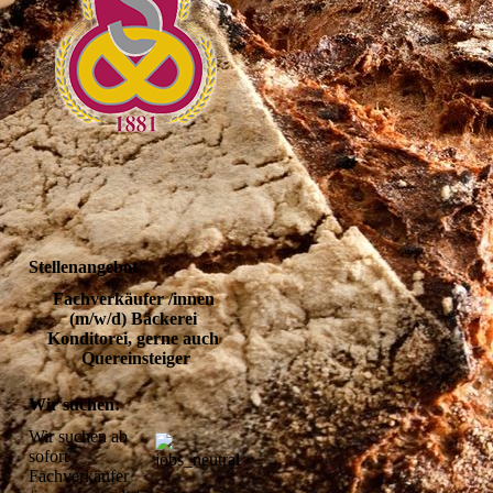
Stellenangebot
Fachverkäufer /innen 
(m/w/d) Bäckerei 
Konditorei, gerne auch 
Quereinsteiger
Wir suchen:
Wir suchen ab 
sofort 
Fachverkäufer 