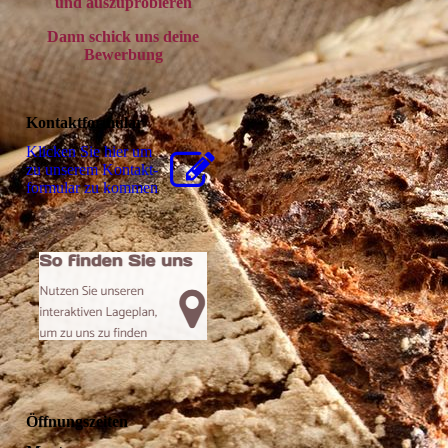
und auszuprobieren
Dann schick uns deine
Bewerbung
Kontaktformular
Klicken Sie hier um
zu unserem Kon­takt­
for­mu­lar zu kommen
Öffnungszeiten