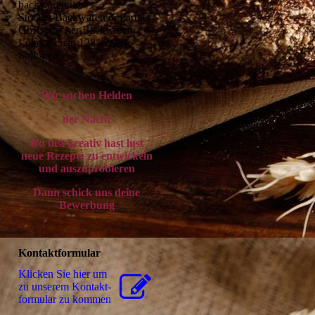
backwaren.de 

Stöcker Backwaren & Partner 
GbR  Stöcker Backwaren 
Löhdorferstr. 128 42699 
Solingen
Wir suchen Helden
der Nacht
Du bist kreativ hast lust
neue Rezepte zu entwickeln
und auszuprobieren
Dann schick uns deine
Bewerbung
Kontaktformular
Klicken Sie hier um
zu unserem Kon­takt­
for­mu­lar zu kommen