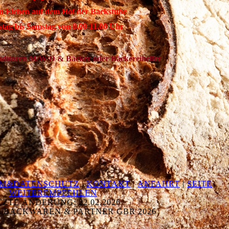
n Eichen auf dem Hof der Backstube
stag bis Samstag von 8.00-11.00 Uhr
ditoren M/W/D & Bäcker oder Bäckereihelfer
UM&DATENSCHUTZ
|
KONTAKT
|
ANFAHRT
|
SEITE
WEITEREMPFEHLEN
TZTE ÄNDERUNG: 22.02.2026
 BACKWAREN & PARTNER GBR 2026