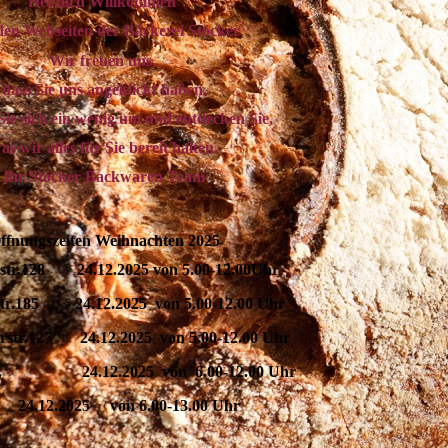
Herzlich Willkommen
den Webseiten der Bäckerei Stöcker
Wir freuen uns,
dass Sie uns angeklickt haben.
ie sich ein wenig um und entdecken Sie,
as wir alles für Sie bereit halten.
Ihr Stöcker Backwaren Team
ffnungszeiten Weihnachten 2025
str.128 24.12.2025 von 5.00-12.00Uhr
str.185 24.12.2025 von 5.00-12.00 Uhr
rstr.127 24.12.2025 von 5.00-12.00 Uhr
str. 24.12.2025 von 6.00-12.00 Uhr
 24.12.2025 von 6.00-13.00 U