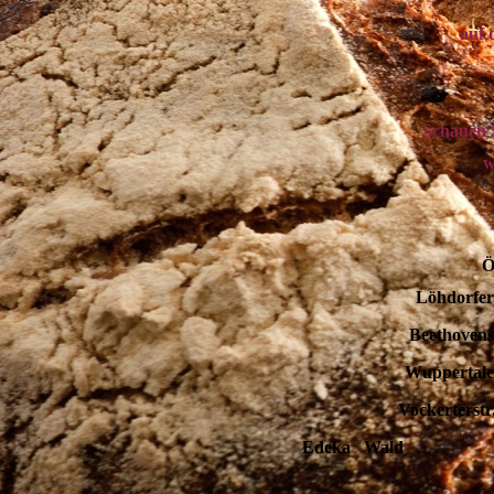
auf 
Schauen S
w
Ö
Löhdorfer
Beethoven
Wuppertale
Vockerter
Edeka Wald