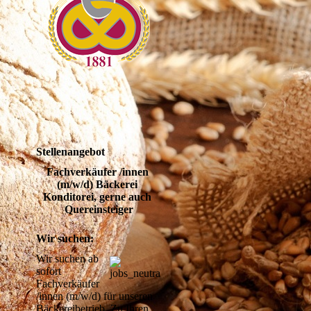
Stellenangebot
Fachverkäufer /innen 
(m/w/d) Bäckerei 
Konditorei, gerne auch 
Quereinsteiger
Wir suchen:
Wir suchen ab 
sofort 
hr
Fachverkäufer 
/innen (m/w/d) für unseren 
Bäckereibetrieb. Zu Ihren 