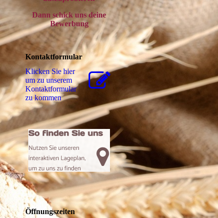
Dann schick uns deine
Bewerbung
Kontaktformular
Klicken Sie hier
um zu unserem
Kon­takt­for­mu­lar
zu kommen
Öffnungszeiten