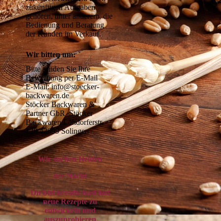
zukünftigen Aufgaben 
gehören, unter anderem, die 
Bedienung und Beratung 
der Kunden im Verkauf.
Wir bitten um:
Bitte senden Sie Ihre 
Bewerbung per E-Mail 

E-Mail: info@stoecker-
backwaren.de 

Stöcker Backwaren & 
Partner GbR  Stöcker 
Backwaren Löhdorferstr. 
128 42699 Solingen
Wir suchen Helden
der Nacht
Du bist kreativ hast lust
neue Rezepte zu
entwickeln und
auszuprobieren