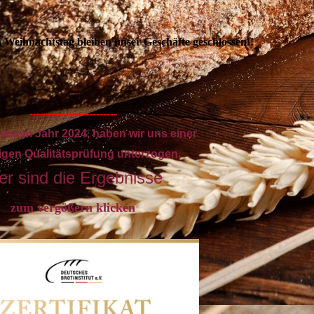
 Weihnachtstag bleiben unser Geschäfte geschlossen!!
-------------------------
iesem Jahr 2024, haben wir uns einer
lligen Qualitätsprüfung unterzogen
.
er sind die Ergebnisse
zum vergößern klicken