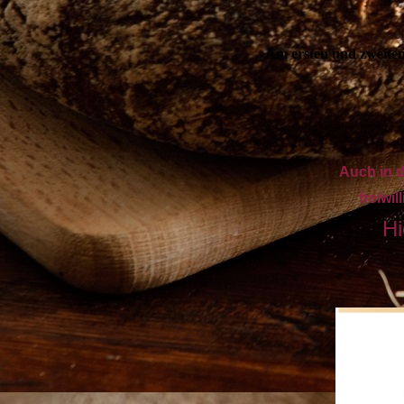
Am ersten und zweiten
Auch in d
freiwi
Hi