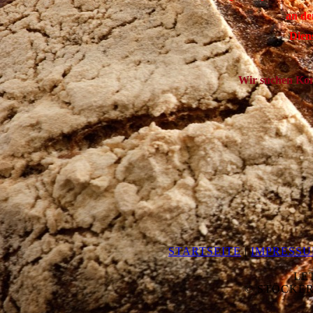
an de
Dien
Wir suchen Kon
STARTSEITE
|
IMPRESS
LE
© STÖCKER