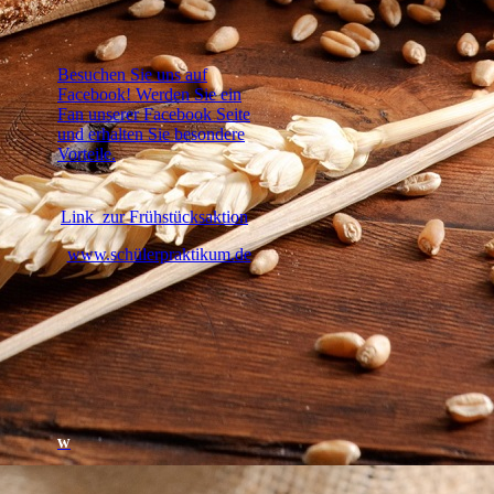
Besuchen Sie uns auf
Facebook! Werden Sie ein
Fan unserer Facebook Seite
und erhalten Sie besondere
Vorteile.
Link zur Frühstücksaktion
www.schülerpraktikum.de
w