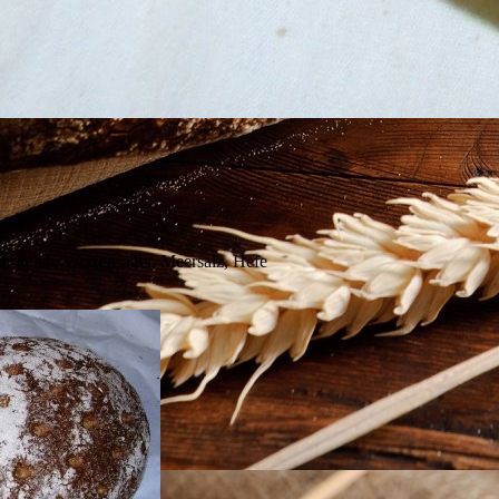
ggen
rmilch, Weizensauer, Meersalz, Hefe