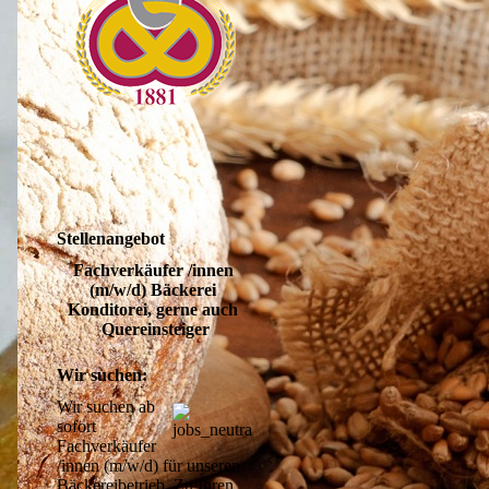
Stellenangebot
Fachverkäufer /innen 
(m/w/d) Bäckerei 
Konditorei, gerne auch 
Quereinsteiger
Wir suchen:
Wir suchen ab 
sofort 
Fachverkäufer 
/innen (m/w/d) für unseren 
Bäckereibetrieb. Zu Ihren 