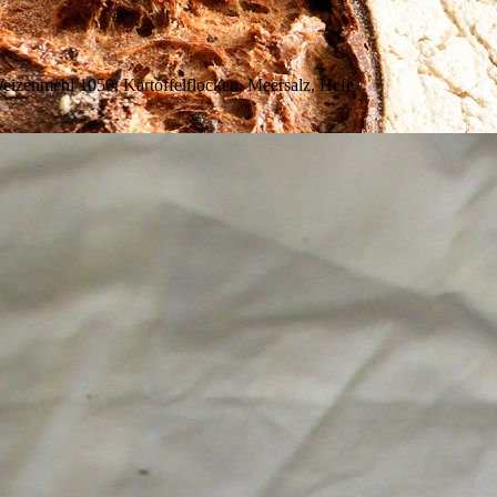
eizenmehl 1050, Kartoffelflocken, Meersalz, Hefe