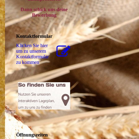
Dann schick uns deine
Bewerbung
Kontaktformular
Klicken Sie hier
um zu unserem
Kon­takt­for­mu­lar
zu kommen
Öffnungszeiten