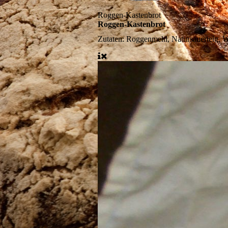
Roggen-Kastenbrot
Roggen-Kastenbrot
Zutaten:
Roggenmehl, Natursauerteig, W