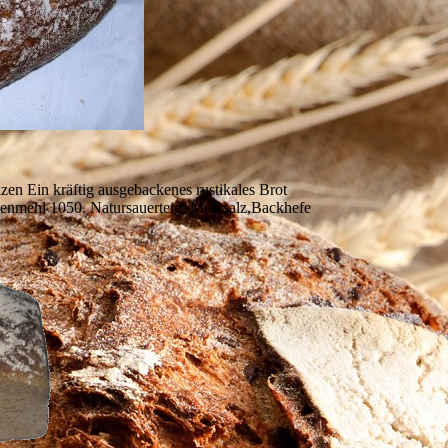
n Ein kräftig ausgebackenes rustikales Brot
nmehl 1050, Natursauerteig, Meersalz,Backhefe