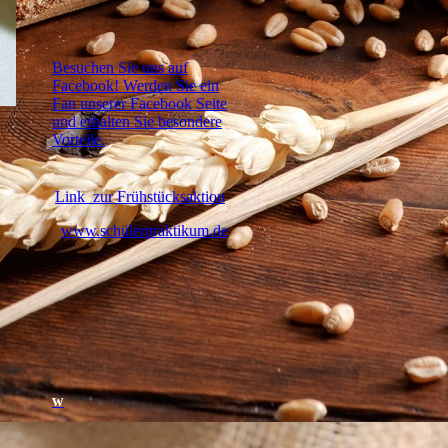
Besuchen Sie uns auf
Facebook! Werden Sie ein
Fan unserer Facebook Seite
und erhalten Sie besondere
Vorteile.
Link zur Frühstücksaktion
www.schülerpraktikum.de
w