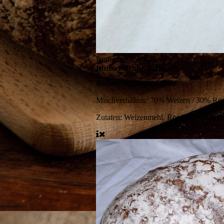
Buttermilchbrot (Bumi)
Buttermilchbrot (Bumi)
Brotart:
Weizenmischbrot
Mischverhältnis:
70% Weizen / 30% Ro
Zutaten:
Weizenmehl, Roggenmehl, Butte