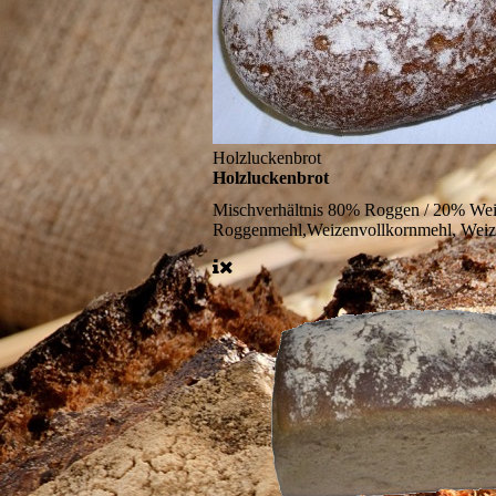
Holzluckenbrot
Holzluckenbrot
Mischverhältnis
80% Roggen / 20% Weize
Roggenmehl,Weizenvollkornmehl, Weize