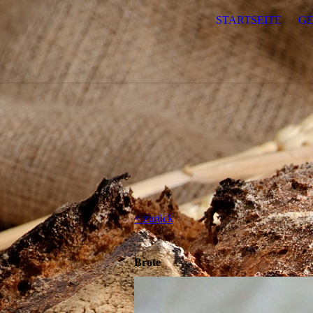
STARTSEITE
GE
< zurück
Brote