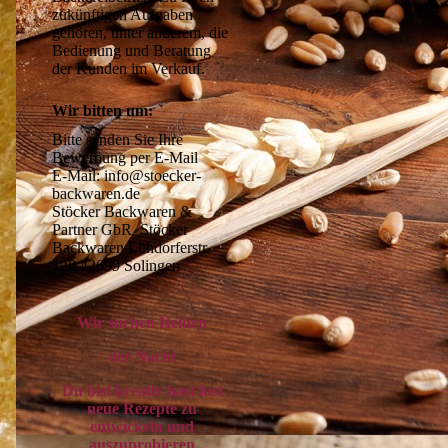
zukünftigen Aufgaben 
gehören, unter anderem, die 
Bedienung und Beratung 
der Kunden im Verkauf.
Wir bitten um:
Bitte senden Sie Ihre 
Bewerbung per E-Mail 

E-Mail: info@stoecker-
backwaren.de 

Stöcker Backwaren & 
Partner GbR  Stöcker 
Backwaren Löhdorferstr. 
128 42699 Solingen
Wir suchen Helden
der Nacht
Du bist kreativ hast lust
neue Rezepte zu
entwickeln und
auszuprobieren